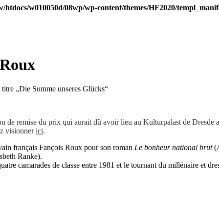
/htdocs/w010050d/08wp/wp-content/themes/HF2020/templ_manife
 Roux
e titre „Die Summe unseres Glücks“
tion de remise du prix qui aurait dû avoir lieu au Kulturpalast de Dresde
ez visionner
ici
.
rivain français Fançois Roux pour son roman
Le bonheur national brut
(A
lsbeth Ranke).
quatre camarades de classe entre 1981 et le tournant du millénaire et dres