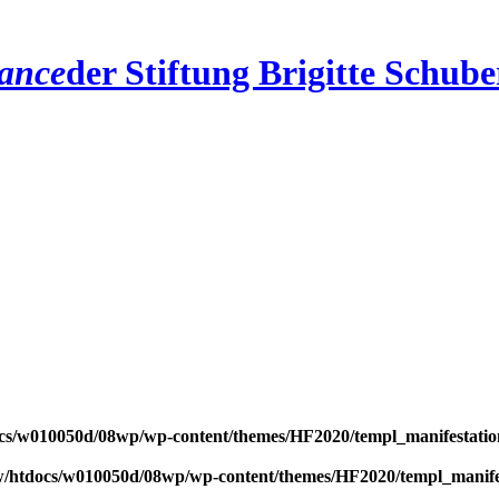
ance
der Stiftung
Brigitte Schube
s/w010050d/08wp/wp-content/themes/HF2020/templ_manifestatio
/htdocs/w010050d/08wp/wp-content/themes/HF2020/templ_manife