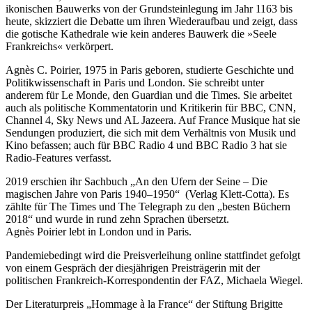
ikonischen Bauwerks von der Grundsteinlegung im Jahr 1163 bis
heute, skizziert die Debatte um ihren Wiederaufbau und zeigt, dass
die gotische Kathedrale wie kein anderes Bauwerk die »Seele
Frankreichs« verkörpert.
Agnès C. Poirier, 1975 in Paris geboren, studierte Geschichte und
Politikwissenschaft in Paris und London. Sie schreibt unter
anderem für Le Monde, den Guardian und die Times. Sie arbeitet
auch als politische Kommentatorin und Kritikerin für BBC, CNN,
Channel 4, Sky News und AL Jazeera. Auf France Musique hat sie
Sendungen produziert, die sich mit dem Verhältnis von Musik und
Kino befassen; auch für BBC Radio 4 und BBC Radio 3 hat sie
Radio-Features verfasst.
2019 erschien ihr Sachbuch „An den Ufern der Seine – Die
magischen Jahre von Paris 1940–1950“ (Verlag Klett-Cotta). Es
zählte für The Times und The Telegraph zu den „besten Büchern
2018“ und wurde in rund zehn Sprachen übersetzt.
Agnès Poirier lebt in London und in Paris.
Pandemiebedingt wird die Preisverleihung online stattfindet gefolgt
von einem Gespräch der diesjährigen Preisträgerin mit der
politischen Frankreich-Korrespondentin der FAZ, Michaela Wiegel.
Der Literaturpreis „Hommage à la France“ der Stiftung Brigitte